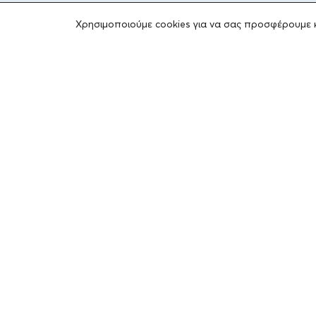
Χρησιμοποιούμε cookies για να σας προσφέρουμε 
ΤΟ ΙΔΡΥΜΑ
Ιδρυτές
Οι Άνθρωποι του Ιδρύματος
ΑΙΓΕΑΣ ΑΜΚΕ