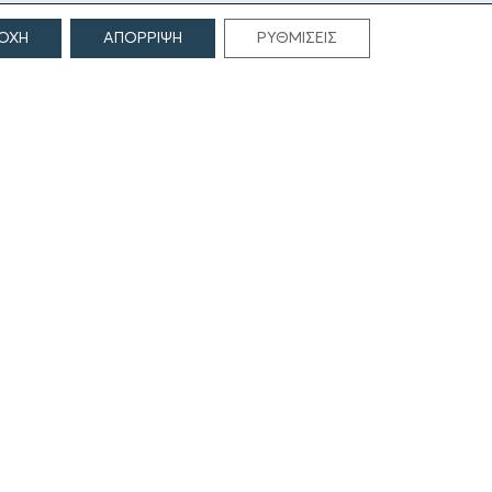
ΟΧΗ
ΑΠΟΡΡΙΨΗ
ΡΥΘΜΙΣΕΙΣ
ΕΠΙΚΟΙΝΩΝΙΑ
Γρηγορίου Λαμπράκη 69
166 75, Γλυφάδα
E:
info@iamm.gr