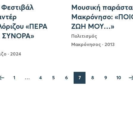
 Φεστιβάλ
Μουσική παράστα
αντέρ
Μακρόνησο: «ΠΟΙ
λόριζου «ΠΕΡΑ
ΖΩΗ ΜΟΥ…»
 ΣΥΝΟΡΑ»
Πολιτισμός
Μακρόνησος
·
2013
ιζο
·
2024
1
…
4
5
6
7
8
9
10