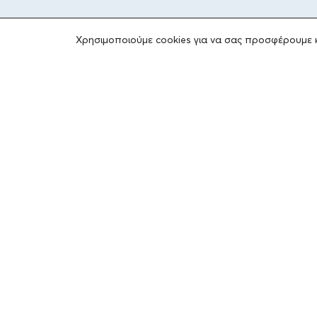
Χρησιμοποιούμε cookies για να σας προσφέρουμε 
ΤΟ ΙΔΡΥΜΑ
Ιδρυτές
Οι Άνθρωποι του Ιδρύματος
ΑΙΓΕΑΣ ΑΜΚΕ