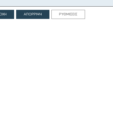
ΟΧΗ
ΑΠΟΡΡΙΨΗ
ΡΥΘΜΙΣΕΙΣ
ΕΠΙΚΟΙΝΩΝΙΑ
Γρηγορίου Λαμπράκη 69
166 75, Γλυφάδα
E:
info@iamm.gr