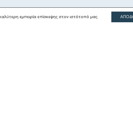
καλύτερη εμπειρία επίσκεψης στον ιστότοπό μας.
ΑΠΟΔ
ΤΟΜΕΙΣ ΔΡΑΣΗΣ
Πολιτισμός
Θρησκεία
Εκπαίδευση
Υγεία
Αθλητισμός
Κοινωνία
Εκδόσεις