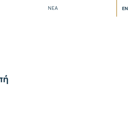
ΝΕΑ
EN
πή