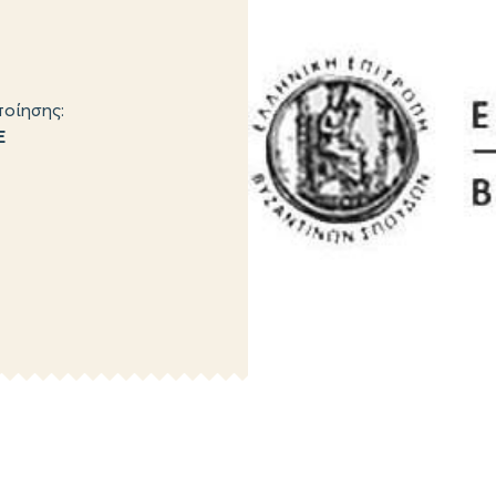
οίησης:
Ε