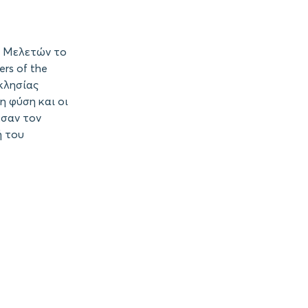
ν Μελετών το
ers of the
κλησίας
η φύση και οι
εσαν τον
ή του