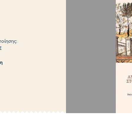
οίησης:
Ε
η