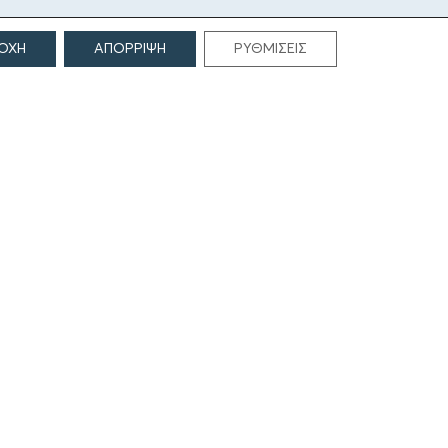
ΟΧΗ
ΑΠΟΡΡΙΨΗ
ΡΥΘΜΙΣΕΙΣ
ΕΠΙΚΟΙΝΩΝΙΑ
Γρηγορίου Λαμπράκη 69
166 75, Γλυφάδα
E:
info@iamm.gr