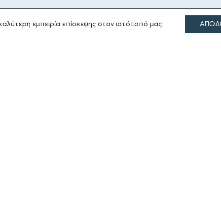
καλύτερη εμπειρία επίσκεψης στον ιστότοπό μας.
ΑΠΟΔ
ΤΟΜΕΙΣ ΔΡΑΣΗΣ
Πολιτισμός
Θρησκεία
Εκπαίδευση
Υγεία
Αθλητισμός
Κοινωνία
Εκδόσεις