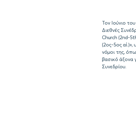
Τον Ιούνιο το
Διεθνές Συνέδρ
Church (2nd-5t
(2ος-5ος αἰ.)»
νόμοι της, όπ
βασικό άξονα 
Συνεδρίου.