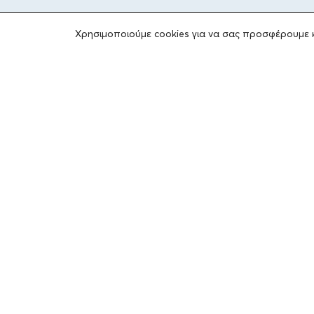
Χρησιμοποιούμε cookies για να σας προσφέρουμε 
ΤΟ ΙΔΡΥΜΑ
Ιδρυτές
Οι Άνθρωποι του Ιδρύματος
ΑΙΓΕΑΣ ΑΜΚΕ