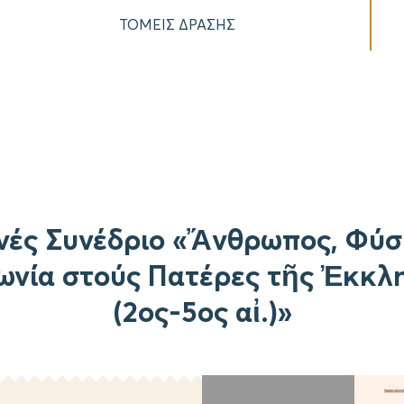
ΤΟΜΕΙΣ ΔΡΑΣΗΣ
νές Συνέδριο «Ἄνθρωπος, Φύσ
ωνία στούς Πατέρες τῆς Ἐκκλ
(2ος-5ος αἰ.)»