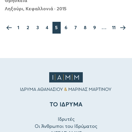
Θρησκεία
Ληξούρι, Κεφαλλονιά
·
2015
1
2
3
4
5
6
7
8
9
…
11
ΤΟ ΙΔΡΥΜΑ
Ιδρυτές
Οι Άνθρωποι του Ιδρύματος