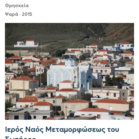
Θρησκεία
Ψαρά
·
2015
Ιερός Ναός Μεταμορφώσεως του