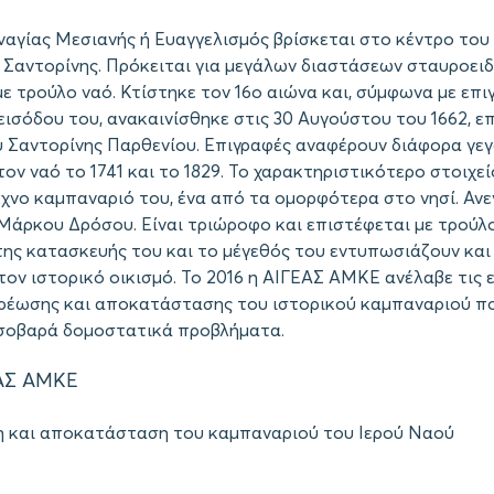
ναγίας Μεσιανής ή Ευαγγελισμός βρίσκεται στο κέντρο του
 Σαντορίνης. Πρόκειται για μεγάλων διαστάσεων σταυροει
με τρούλο ναό. Κτίστηκε τον 16ο αιώνα και, σύμφωνα με επ
ισόδου του, ανακαινίσθηκε στις 30 Αυγούστου του 1662, επ
 Σαντορίνης Παρθενίου. Επιγραφές αναφέρουν διάφορα γε
ν ναό το 1741 και το 1829. Το χαρακτηριστικότερο στοιχεί
εχνο καμπαναριό του, ένα από τα ομορφότερα στο νησί. Ανε
 Μάρκου Δρόσου. Είναι τριώροφο και επιστέφεται με τρούλο
της κατασκευής του και το μέγεθός του εντυπωσιάζουν και
τον ιστορικό οικισμό. Το 2016 η ΑΙΓΕΑΣ ΑΜΚΕ ανέλαβε τις 
ερέωσης και αποκατάστασης του ιστορικού καμπαναριού π
σοβαρά δομοστατικά προβλήματα.
ΑΣ ΑΜΚΕ
 και αποκατάσταση του καμπαναριού του Ιερού Ναού