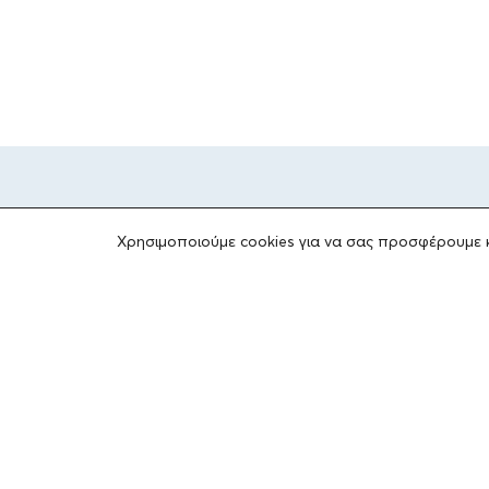
Χρησιμοποιούμε cookies για να σας προσφέρουμε 
ΤΟ ΙΔΡΥΜΑ
Ιδρυτές
Οι Άνθρωποι του Ιδρύματος
ΑΙΓΕΑΣ ΑΜΚΕ