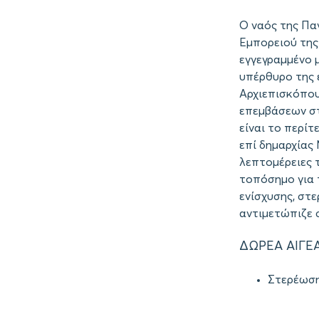
Ο ναός της Πα
Εμπορειού της
εγγεγραμμένο 
υπέρθυρο της ε
Αρχιεπισκόπου
επεμβάσεων στο
είναι το περίτ
επί δημαρχίας
λεπτομέρειες 
τοπόσημο για 
ενίσχυσης, στ
αντιμετώπιζε 
ΔΩΡΕΑ ΑΙΓΕ
Στερέωση