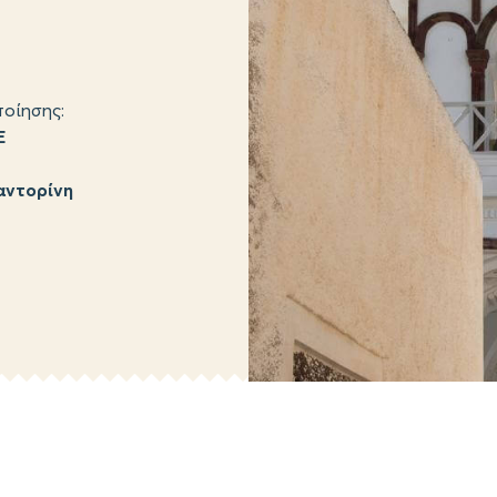
οίησης:
Ε
αντορίνη