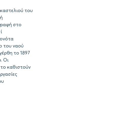
 καστελιού του
δή
ιγραφή στο
ί
γονότα
ο του ναού
γέρθη το 1897
. Οι
 το καθιστούν
εργασίες
ου