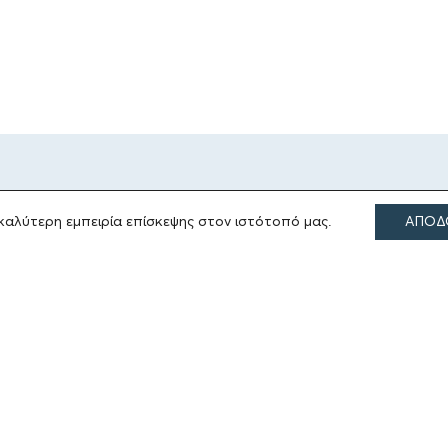
καλύτερη εμπειρία επίσκεψης στον ιστότοπό μας.
ΑΠΟΔ
ΤΟΜΕΙΣ ΔΡΑΣΗΣ
Πολιτισμός
Θρησκεία
Εκπαίδευση