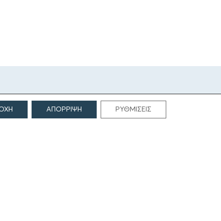
ΟΧΗ
ΑΠΟΡΡΙΨΗ
ΡΥΘΜΙΣΕΙΣ
ΕΠΙΚΟΙΝΩΝΙΑ
Γρηγορίου Λαμπράκη 69
166 75, Γλυφάδα
E:
info@iamm.gr