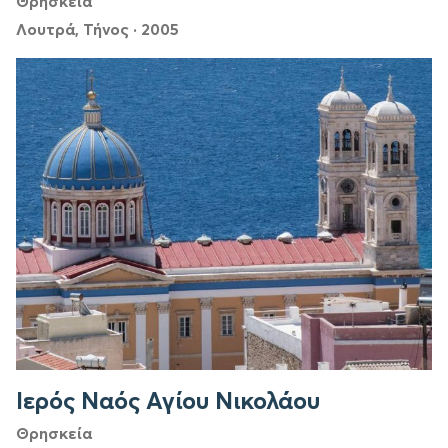
Θρησκεία
Λουτρά, Τήνος
·
2005
Ιερός Ναός Αγίου Νικολάου
Θρησκεία