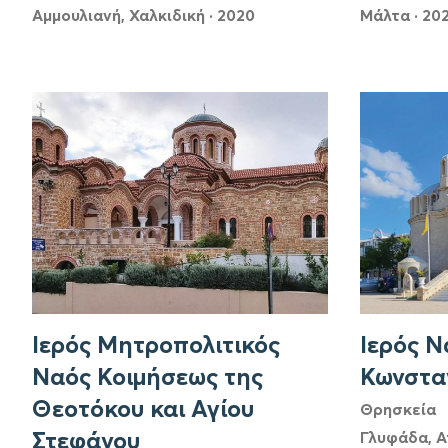
Αμμουλιανή, Χαλκιδική
·
2020
Μάλτα
·
202
Ιερός Μητροπολιτικός
Ιερός Ν
Ναός Κοιμήσεως της
Κωνσταν
Θεοτόκου και Αγίου
Θρησκεία
Στεφάνου
Γλυφάδα, Α