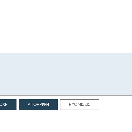
ΟΧΗ
ΑΠΟΡΡΙΨΗ
ΡΥΘΜΙΣΕΙΣ
ΕΠΙΚΟΙΝΩΝΙΑ
Γρηγορίου Λαμπράκη 69