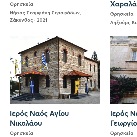
Χαραλά
Θρησκεία
Νήσος Σταμφάνη Στροφάδων,
Θρησκεία
Ζάκυνθος
·
2021
Ληξούρι, Κ
Ιερός Ναός Αγίου
Ιερός Ν
Νικολάου
Γεωργί
Θρησκεία
Θρησκεία