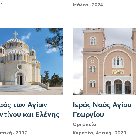
1
Μάλτα
·
2024
αός των Αγίων
Ιερός Ναός Αγίου
τίνου και Ελένης
Γεωργίου
Θρησκεία
ττική
·
2007
Κερατέα, Αττική
·
2020