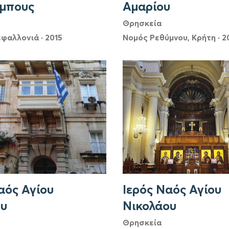
μπους
Αμαρίου
Θρησκεία
εφαλλονιά
·
2015
Νομός Ρεθύμνου, Κρήτη
·
2
αός Αγίου
Ιερός Ναός Αγίου
ου
Νικολάου
Θρησκεία