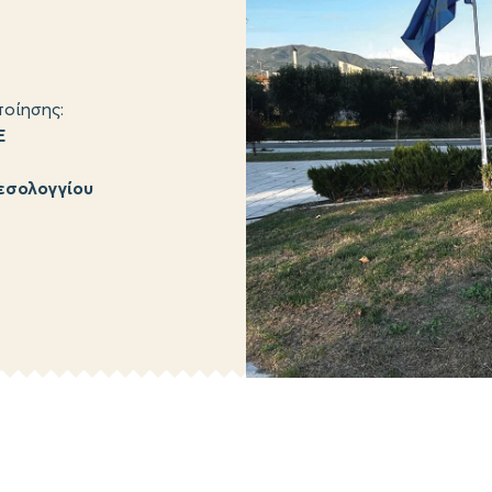
οίησης:
Ε
εσολογγίου