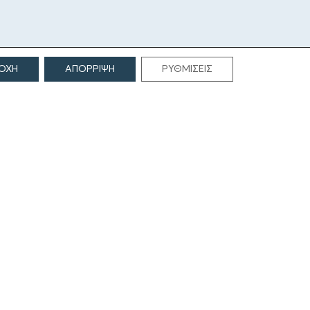
ΟΧΗ
ΑΠΟΡΡΙΨΗ
ΡΥΘΜΙΣΕΙΣ
ΕΠΙΚΟΙΝΩΝΙΑ
Γρηγορίου Λαμπράκη 69
166 75, Γλυφάδα
E:
info@iamm.gr