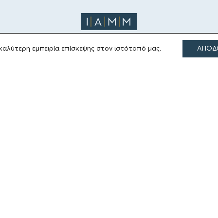
καλύτερη εμπειρία επίσκεψης στον ιστότοπό μας.
ΑΠΟΔ
ΤΟΜΕΙΣ ΔΡΑΣΗΣ
Πολιτισμός
Θρησκεία
Εκπαίδευση
Υγεία
Αθλητισμός
Κοινωνία
Εκδόσεις