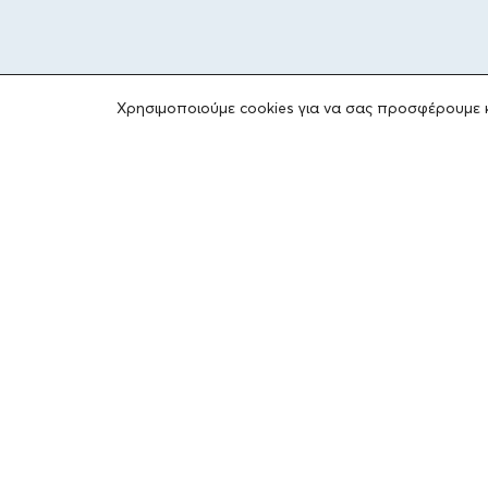
Χρησιμοποιούμε cookies για να σας προσφέρουμε 
ΤΟ ΙΔΡΥΜΑ
Ιδρυτές
Οι Άνθρωποι του Ιδρύματος
ΑΙΓΕΑΣ ΑΜΚΕ