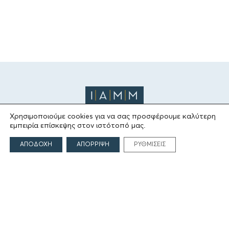
Χρησιμοποιούμε cookies για να σας προσφέρουμε καλύτερη
εμπειρία επίσκεψης στον ιστότοπό μας.
ΤΟ ΙΔΡΥΜΑ
ΑΠΟΔΟΧΗ
ΑΠΟΡΡΙΨΗ
ΡΥΘΜΙΣΕΙΣ
Ιδρυτές
Οι Άνθρωποι του Ιδρύματος
ΑΙΓΕΑΣ ΑΜΚΕ
ΤΟΜΕΙΣ ΔΡΑΣΗΣ