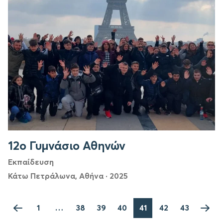
12ο Γυμνάσιο Αθηνών
Εκπαίδευση
Κάτω Πετράλωνα, Αθήνα
·
2025
1
…
38
39
40
41
42
43