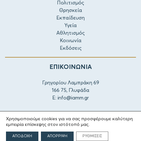
Πολιτισμός
Θρησκεία
Εκπαίδευση
Υγεία
Αθλητισμός
Κοινωνία
Εκδόσεις
ΕΠΙΚΟΙΝΩΝΙΑ
Γρηγορίου Λαμπράκη 69
166 75, Γλυφάδα
E:
info@iamm.gr
Όροι Χρήσης
Δήλωση Προσβασιμότητας
Χρησιμοποιούμε cookies για να σας προσφέρουμε καλύτερη
Ρυθμίσεις Cookies
εμπειρία επίσκεψης στον ιστότοπό μας.
ΑΠΟΔΟΧΗ
ΑΠΟΡΡΙΨΗ
ΡΥΘΜΙΣΕΙΣ
© 2026 Κοινωφελές Ίδρυμα Α. & Μ. Μαρτίνου