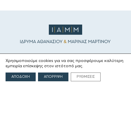
ΤΟ ΙΔΡΥΜΑ
Χρησιμοποιούμε cookies για να σας προσφέρουμε καλύτερη
εμπειρία επίσκεψης στον ιστότοπό μας.
Ιδρυτές
ΑΠΟΔΟΧΗ
ΑΠΟΡΡΙΨΗ
ΡΥΘΜΙΣΕΙΣ
Οι Άνθρωποι του Ιδρύματος
ΑΙΓΕΑΣ ΑΜΚΕ
ΤΟΜΕΙΣ ΔΡΑΣΗΣ
Πολιτισμός
Θρησκεία