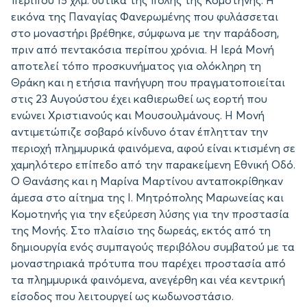
περίπου 15 χλμ. δυτικά της πόλης της Κομοτηνής. Η
εικόνα της Παναγίας Φανερωμένης που φυλάσσεται
στο μοναστήρι βρέθηκε, σύμφωνα με την παράδοση,
πριν από πεντακόσια περίπου χρόνια. Η Ιερά Μονή
αποτελεί τόπο προσκυνήματος για ολόκληρη τη
Θράκη και η ετήσια πανήγυρη που πραγματοποιείται
στις 23 Αυγούστου έχει καθιερωθεί ως εορτή που
ενώνει Χριστιανούς και Μουσουλμάνους. Η Μονή
αντιμετώπιζε σοβαρό κίνδυνο όταν έπλητταν την
περιοχή πλημμυρικά φαινόμενα, αφού είναι κτισμένη σε
χαμηλότερο επίπεδο από την παρακείμενη Εθνική Οδό.
Ο Θανάσης και η Μαρίνα Μαρτίνου ανταποκρίθηκαν
άμεσα στο αίτημα της Ι. Μητρόπολης Μαρωνείας και
Κομοτηνής για την εξεύρεση λύσης για την προστασία
της Μονής. Στο πλαίσιο της δωρεάς, εκτός από τη
δημιουργία ενός συμπαγούς περιβόλου συμβατού με τα
μοναστηριακά πρότυπα που παρέχει προστασία από
τα πλημμυρικά φαινόμενα, ανεγέρθη και νέα κεντρική
είσοδος που λειτουργεί ως κωδωνοστάσιο.