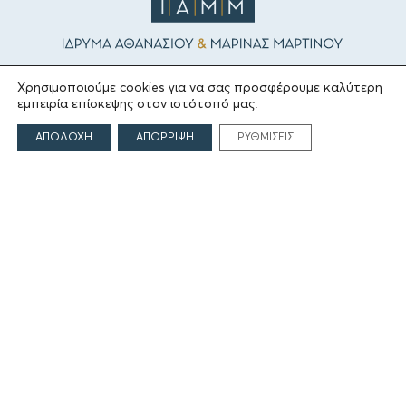
Χρησιμοποιούμε cookies για να σας προσφέρουμε καλύτερη
ΤΟ ΙΔΡΥΜΑ
εμπειρία επίσκεψης στον ιστότοπό μας.
Ιδρυτές
ΑΠΟΔΟΧΗ
ΑΠΟΡΡΙΨΗ
ΡΥΘΜΙΣΕΙΣ
Οι Άνθρωποι του Ιδρύματος
ΑΙΓΕΑΣ ΑΜΚΕ
ΤΟΜΕΙΣ ΔΡΑΣΗΣ
Πολιτισμός
Θρησκεία
Εκπαίδευση
Υγεία
Αθλητισμός
Κοινωνία