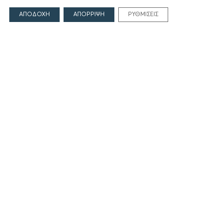
Οι Άνθρωποι του Ιδρύματος
ΑΙΓΕΑΣ ΑΜΚΕ
ΑΠΟΔΟΧΗ
ΑΠΟΡΡΙΨΗ
ΡΥΘΜΙΣΕΙΣ
ΤΟΜΕΙΣ ΔΡΑΣΗΣ
Πολιτισμός
Θρησκεία
Εκπαίδευση
Υγεία
Αθλητισμός
Κοινωνία
Εκδόσεις
ΕΠΙΚΟΙΝΩΝΙΑ
Γρηγορίου Λαμπράκη 69
166 75, Γλυφάδα
E:
info@iamm.gr