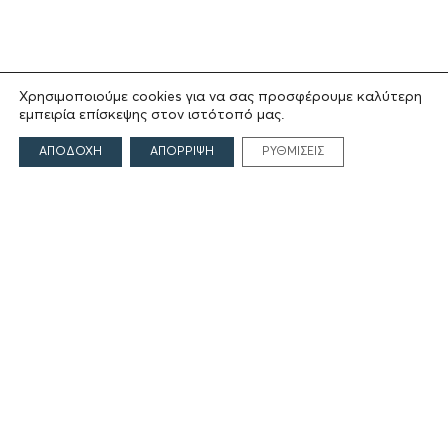
Χρησιμοποιούμε cookies για να σας προσφέρουμε καλύτερη
εμπειρία επίσκεψης στον ιστότοπό μας.
ΑΠΟΔΟΧΗ
ΑΠΟΡΡΙΨΗ
ΡΥΘΜΙΣΕΙΣ
ΤΟ ΙΔΡΥΜΑ
Ιδρυτές
Οι Άνθρωποι του Ιδρύματος
ΑΙΓΕΑΣ ΑΜΚΕ
ΤΟΜΕΙΣ ΔΡΑΣΗΣ
Πολιτισμός