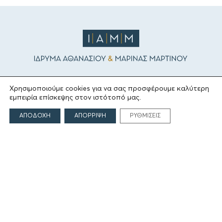
ΤΟ ΙΔΡΥΜΑ
Χρησιμοποιούμε cookies για να σας προσφέρουμε καλύτερη
εμπειρία επίσκεψης στον ιστότοπό μας.
Ιδρυτές
ΑΠΟΔΟΧΗ
ΑΠΟΡΡΙΨΗ
ΡΥΘΜΙΣΕΙΣ
Οι Άνθρωποι του Ιδρύματος
ΑΙΓΕΑΣ ΑΜΚΕ
ΤΟΜΕΙΣ ΔΡΑΣΗΣ
Πολιτισμός
Θρησκεία
Εκπαίδευση