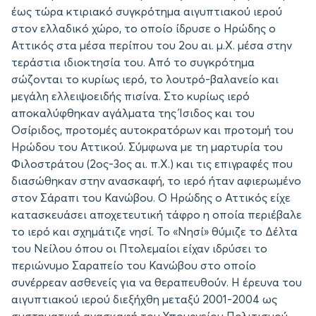
έως τώρα κτιριακό συγκρότημα αιγυπτιακού ιερού
στον ελλαδικό χώρο, το οποίο ίδρυσε ο Ηρώδης ο
Αττικός στα μέσα περίπου του 2ου αι. μ.Χ. μέσα στην
τεράστια ιδιοκτησία του. Από το συγκρότημα
σώζονται το κυρίως ιερό, το λουτρό-βαλανείο και
μεγάλη ελλειψοειδής πισίνα. Στο κυρίως ιερό
αποκαλύφθηκαν αγάλματα της Ίσιδος και του
Οσίριδος, προτομές αυτοκρατόρων και προτομή του
Ηρώδου του Αττικού. Σύμφωνα με τη μαρτυρία του
Φιλοστράτου (2ος-3ος αι. π.Χ.) και τις επιγραφές που
διασώθηκαν στην ανασκαφή, το ιερό ήταν αφιερωμένο
στον Σάραπι του Κανώβου. Ο Ηρώδης ο Αττικός είχε
κατασκευάσει αποχετευτική τάφρο η οποία περιέβαλε
το ιερό και σχημάτιζε νησί. Το «Νησί» θύμιζε το Δέλτα
του Νείλου όπου οι Πτολεμαίοι είχαν ιδρύσει το
περιώνυμο Σαραπείο του Κανώβου στο οποίο
συνέρρεαν ασθενείς για να θεραπευθούν. Η έρευνα του
αιγυπτιακού ιερού διεξήχθη μεταξύ 2001-2004 ως