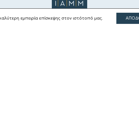
καλύτερη εμπειρία επίσκεψης στον ιστότοπό μας.
ΑΠΟΔ
ΤΟΜΕΙΣ ΔΡΑΣΗΣ
Πολιτισμός
Θρησκεία
Εκπαίδευση
Υγεία
Αθλητισμός
Κοινωνία
Εκδόσεις
Όροι Χρήσης
Δήλωση Προσβασιμότητας
Ρυθμίσεις Cookies