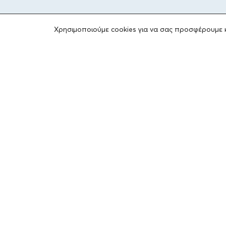
Χρησιμοποιούμε cookies για να σας προσφέρουμε 
ΤΟ ΙΔΡΥΜΑ
Ιδρυτές
Οι Άνθρωποι του Ιδρύματος
ΑΙΓΕΑΣ ΑΜΚΕ