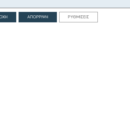
ΟΧΗ
ΑΠΟΡΡΙΨΗ
ΡΥΘΜΙΣΕΙΣ
ΕΠΙΚΟΙΝΩΝΙΑ
Γρηγορίου Λαμπράκη 69
166 75, Γλυφάδα
E:
info@iamm.gr