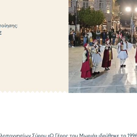
οίησης:
Ε
λοποννησίων Σύρου «Ο Γέρος του Μωριά» ιδρύθηκε το 1996