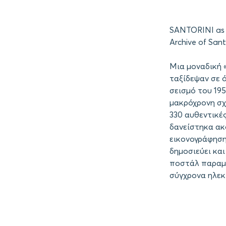
SANTORINI as
Archive of Sant
Mια μοναδική 
ταξίδεψαν σε 
σεισμό του 195
μακρόχρονη σχέ
330 αυθεντικέ
δανείστηκα ακ
εικονογράφηση
δημοσιεύει κα
ποστάλ παραμέ
σύγχρονα ηλεκ