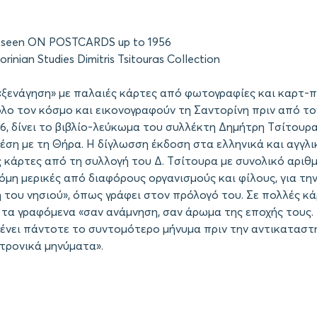
 seen ON POSTCARDS up to 1956
orinian Studies Dimitris Tsitouras Collection
«ξενάγηση» με παλαιές κάρτες από φωτογραφίες και καρτ-
όλο τον κόσμο και εικονογραφούν τη Σαντορίνη πριν από τ
6, δίνει το βιβλίο-λεύκωμα του συλλέκτη Δημήτρη Tσίτουρα
ση με τη Θήρα. Η δίγλωσση έκδοση στα ελληνικά και αγγλικ
ς κάρτες από τη συλλογή του Δ. Tσίτουρα με συνολικό αριθ
όμη μερικές από διαφόρους οργανισμούς και φίλους, για τη
 του νησιού», όπως γράφει στον πρόλογό του. Σε πολλές κ
ι τα γραφόμενα «σαν ανάμνηση, σαν άρωμα της εποχής τους.
νει πάντοτε το συντομότερο μήνυμα πριν την αντικαταστ
τρονικά μηνύματα».