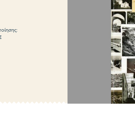
οίησης:
Ε