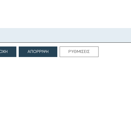
ΟΧΗ
ΑΠΟΡΡΙΨΗ
ΡΥΘΜΙΣΕΙΣ
ΕΠΙΚΟΙΝΩΝΙΑ
Γρηγορίου Λαμπράκη 69
166 75, Γλυφάδα
E:
info@iamm.gr