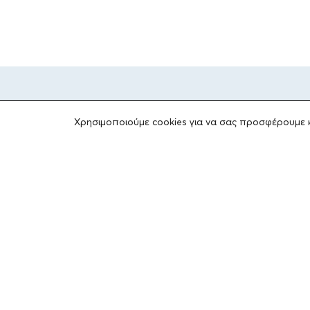
Χρησιμοποιούμε cookies για να σας προσφέρουμε 
ΤΟ ΙΔΡΥΜΑ
Ιδρυτές
Οι Άνθρωποι του Ιδρύματος
ΑΙΓΕΑΣ ΑΜΚΕ