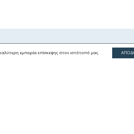
καλύτερη εμπειρία επίσκεψης στον ιστότοπό μας.
ΑΠΟΔ
ΤΟΜΕΙΣ ΔΡΑΣΗΣ
Πολιτισμός
Θρησκεία
Εκπαίδευση
Υγεία