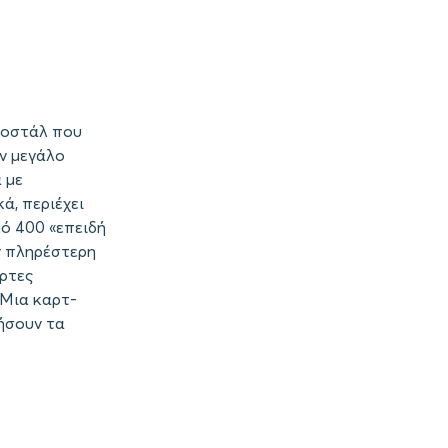
ποστάλ που
ον μεγάλο
 με
ά, περιέχει
μό 400 «επειδή
ν πληρέστερη
άρτες
 Mια καρτ-
ήσουν τα