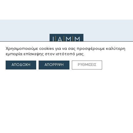
Χρησιμοποιούμε cookies για να σας προσφέρουμε καλύτερη
εμπειρία επίσκεψης στον ιστότοπό μας.
ΑΠΟΔΟΧΗ
ΑΠΟΡΡΙΨΗ
ΡΥΘΜΙΣΕΙΣ
ΤΟ ΙΔΡΥΜΑ
Ιδρυτές
Οι Άνθρωποι του Ιδρύματος
ΑΙΓΕΑΣ ΑΜΚΕ
ΤΟΜΕΙΣ ΔΡΑΣΗΣ
Πολιτισμός