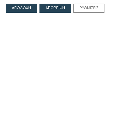
ΑΠΟΔΟΧΗ
ΑΠΟΡΡΙΨΗ
ΡΥΘΜΙΣΕΙΣ
Ιδρυτές
Οι Άνθρωποι του Ιδρύματος
ΑΙΓΕΑΣ ΑΜΚΕ
ΤΟΜΕΙΣ ΔΡΑΣΗΣ
Πολιτισμός
Θρησκεία
Εκπαίδευση
Υγεία
Αθλητισμός
Κοινωνία
Εκδόσεις
ΕΠΙΚΟΙΝΩΝΙΑ