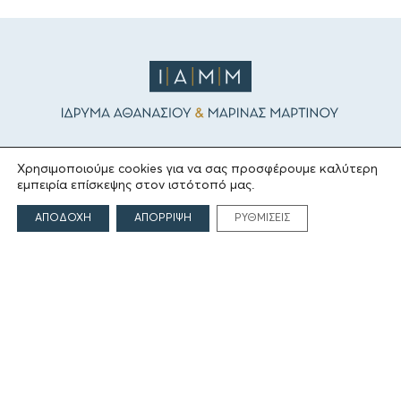
ΤΟ ΙΔΡΥΜΑ
Χρησιμοποιούμε cookies για να σας προσφέρουμε καλύτερη
εμπειρία επίσκεψης στον ιστότοπό μας.
Ιδρυτές
ΑΠΟΔΟΧΗ
ΑΠΟΡΡΙΨΗ
ΡΥΘΜΙΣΕΙΣ
Οι Άνθρωποι του Ιδρύματος
ΑΙΓΕΑΣ ΑΜΚΕ
ΤΟΜΕΙΣ ΔΡΑΣΗΣ
Πολιτισμός
Θρησκεία
Εκπαίδευση