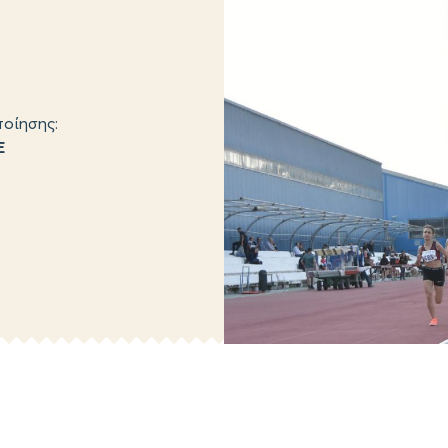
οίησης:
Ε