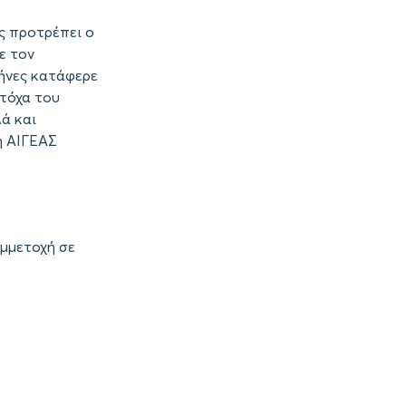
ας προτρέπει ο
ε τον
μήνες κατάφερε
Ντόχα του
λά και
η ΑΙΓΕΑΣ
υμμετοχή σε