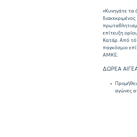
«Κυνηγάτε τα ό
διακεκριμένος
πρωταθλητισμό 
επίτευξη ορίο
Κατάρ. Από τότ
παγκόσμιο επί
ΑΜΚΕ.
ΔΩΡΕΑ ΑΙΓΕ
Προμήθει
αγώνες α