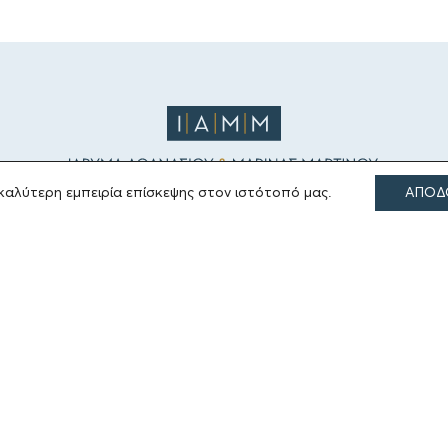
καλύτερη εμπειρία επίσκεψης στον ιστότοπό μας.
ΑΠΟΔ
ΤΟΜΕΙΣ ΔΡΑΣΗΣ
Πολιτισμός
Θρησκεία
Εκπαίδευση
Υγεία
Αθλητισμός
Κοινωνία
Εκδόσεις