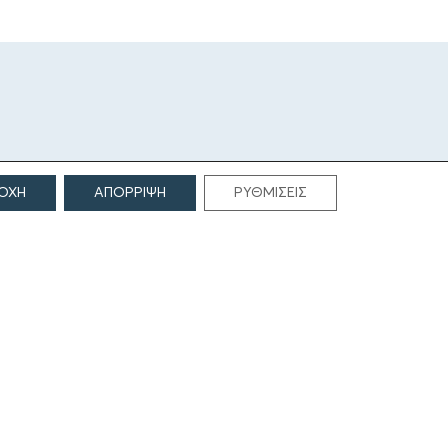
ΟΧΗ
ΑΠΟΡΡΙΨΗ
ΡΥΘΜΙΣΕΙΣ
ΕΠΙΚΟΙΝΩΝΙΑ
Γρηγορίου Λαμπράκη 69
166 75, Γλυφάδα
E:
info@iamm.gr