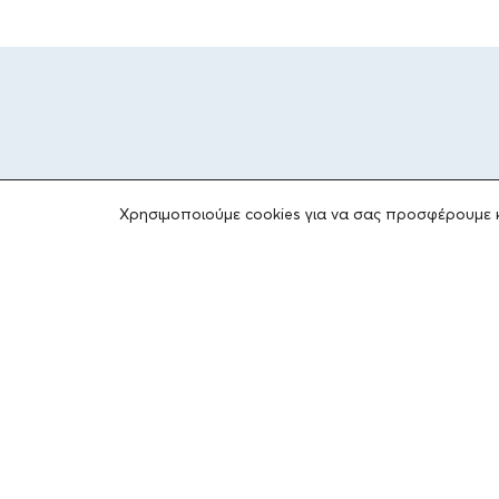
Χρησιμοποιούμε cookies για να σας προσφέρουμε 
ΤΟ ΙΔΡΥΜΑ
Ιδρυτές
Οι Άνθρωποι του Ιδρύματος
ΑΙΓΕΑΣ ΑΜΚΕ