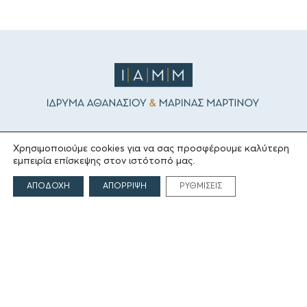
ΤΟ ΙΔΡΥΜΑ
Χρησιμοποιούμε cookies για να σας προσφέρουμε καλύτερη
εμπειρία επίσκεψης στον ιστότοπό μας.
Ιδρυτές
ΑΠΟΔΟΧΗ
ΑΠΟΡΡΙΨΗ
ΡΥΘΜΙΣΕΙΣ
Οι Άνθρωποι του Ιδρύματος
ΑΙΓΕΑΣ ΑΜΚΕ
ΤΟΜΕΙΣ ΔΡΑΣΗΣ
Πολιτισμός
Θρησκεία