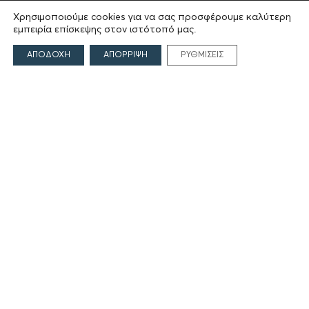
Ιδρυτές
Χρησιμοποιούμε cookies για να σας προσφέρουμε καλύτερη
εμπειρία επίσκεψης στον ιστότοπό μας.
Οι Άνθρωποι του Ιδρύματος
ΑΙΓΕΑΣ ΑΜΚΕ
ΑΠΟΔΟΧΗ
ΑΠΟΡΡΙΨΗ
ΡΥΘΜΙΣΕΙΣ
ΤΟΜΕΙΣ ΔΡΑΣΗΣ
Πολιτισμός
Θρησκεία
Εκπαίδευση
Υγεία
Αθλητισμός
Κοινωνία
Εκδόσεις
ΕΠΙΚΟΙΝΩΝΙΑ
Γρηγορίου Λαμπράκη 69