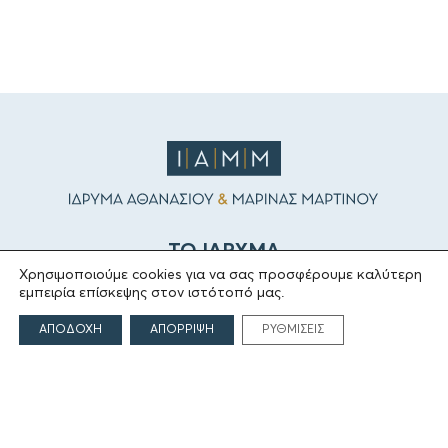
ΤΟ ΙΔΡΥΜΑ
Χρησιμοποιούμε cookies για να σας προσφέρουμε καλύτερη
εμπειρία επίσκεψης στον ιστότοπό μας.
Ιδρυτές
Οι Άνθρωποι του Ιδρύματος
ΑΠΟΔΟΧΗ
ΑΠΟΡΡΙΨΗ
ΡΥΘΜΙΣΕΙΣ
ΑΙΓΕΑΣ ΑΜΚΕ
ΤΟΜΕΙΣ ΔΡΑΣΗΣ