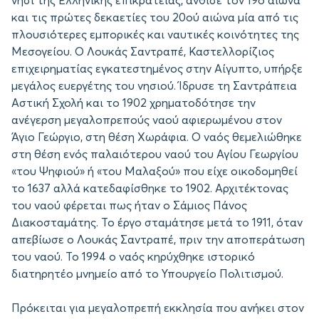
νησί της Ελληνικής επικράτειας, άνθισε τον 19ο αιώνα
και τις πρώτες δεκαετίες του 20ού αιώνα μία από τις
πλουσιότερες εμπορικές και ναυτικές κοινότητες της
Μεσογείου. Ο Λουκάς Σαντραπέ, Καστελλορίζιος
επιχειρηματίας εγκατεστημένος στην Αίγυπτο, υπήρξε
μεγάλος ευεργέτης του νησιού. Ίδρυσε τη Σαντράπεια
Αστική Σχολή και το 1902 χρηματοδότησε την
ανέγερση μεγαλοπρεπούς ναού αφιερωμένου στον
Άγιο Γεώργιο, στη θέση Χωράφια. Ο ναός θεμελιώθηκε
στη θέση ενός παλαιότερου ναού του Αγίου Γεωργίου
«του Ψηφιού» ή «του Μαλαξού» που είχε οικοδομηθεί
το 1637 αλλά κατεδαφίσθηκε το 1902. Αρχιτέκτονας
του ναού φέρεται πως ήταν ο Σάμιος Πάνος
Διακοσταμάτης. Το έργο σταμάτησε μετά το 1911, όταν
απεβίωσε ο Λουκάς Σαντραπέ, πριν την αποπεράτωση
του ναού. Το 1994 ο ναός κηρύχθηκε ιστορικό
διατηρητέο μνημείο από το Υπουργείο Πολιτισμού.
Πρόκειται για μεγαλοπρεπή εκκλησία που ανήκει στον