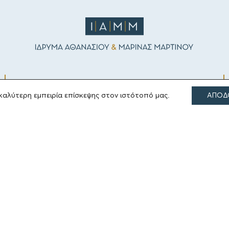
ΤΟΜΕΙΣ ΔΡΑΣΗΣ
καλύτερη εμπειρία επίσκεψης στον ιστότοπό μας.
ΑΠΟΔ
Πολιτισμός
Θρησκεία
Εκπαίδευση
Υγεία
Αθλητισμός
Κοινωνία
Εκδόσεις