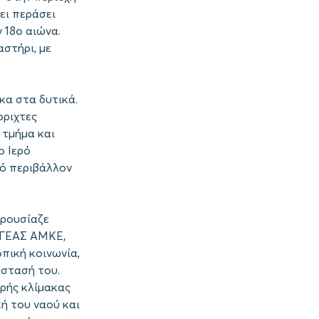
ει περάσει
 18ο αιώνα.
αστήρι, με
ηκα στα δυτικά.
ρριχτες
 τμήμα και
ο Ιερό
κό περιβάλλον
αρουσίαζε
ΑΙΓΕΑΣ ΑΜΚΕ,
οπική κοινωνία,
στασή του.
ρής κλίμακας
ή του ναού και