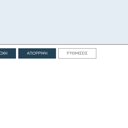
ΕΠΙΚΟΙΝΩΝΙΑ
ΟΧΗ
ΑΠΟΡΡΙΨΗ
ΡΥΘΜΙΣΕΙΣ
Γρηγορίου Λαμπράκη 69
166 75, Γλυφάδα
E:
info@iamm.gr