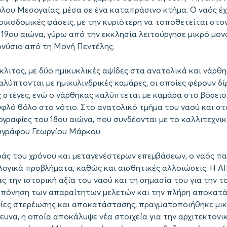
ου Μεσογαίας, μέσα σε ένα καταπράσινο κτήμα. Ο ναός έχ
ικοδομικές φάσεις, με την κυριότερη να τοποθετείται στον
 19ου αιώνα, γύρω από την εκκλησία λειτούργησε μικρό μον
ονύσιο από τη Μονή Πεντέλης.
ίκλιτος, με δύο ημικυκλικές αψίδες στα ανατολικά και νάρθ
αλύπτονται με ημικυλινδρικές καμάρες, οι οποίες φέρουν δί
 στέγες, ενώ ο νάρθηκας καλύπτεται με καμάρα στο βόρειο
υφλό θόλο στο νότιο. Στο ανατολικό τμήμα του ναού και στ
ογραφίες του 18ου αιώνα, που συνδέονται με το καλλιτεχνι
ωγράφου Γεωργίου Μάρκου.
άς του χρόνου και μεταγενέστερων επεμβάσεων, ο ναός π
λογικά προβλήματα, καθώς και αισθητικές αλλοιώσεις. Η 
 την ιστορική αξία του ναού και τη σημασία του για την τ
κπόνηση των απαραίτητων μελετών και την πλήρη αποκατά
σίες στερέωσης και αποκατάστασης, πραγματοποιήθηκε μικ
υνα, η οποία αποκάλυψε νέα στοιχεία για την αρχιτεκτονικ