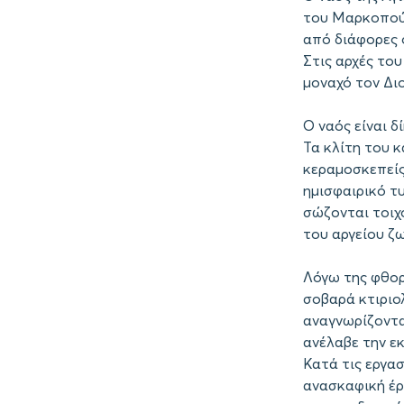
του Μαρκοπούλ
από διάφορες ο
Στις αρχές του
μοναχό τον Δι
Ο ναός είναι δ
Τα κλίτη του κ
κεραμοσκεπείς
ημισφαιρικό τ
σώζονται τοιχ
του αργείου ζ
Λόγω της φθορ
σοβαρά κτιριο
αναγνωρίζοντας
ανέλαβε την ε
Κατά τις εργα
ανασκαφική έρε