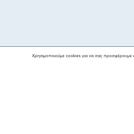
ΤΟ ΙΔΡΥΜΑ
Χρησιμοποιούμε cookies για να σας προσφέρουμε 
Ιδρυτές
Οι Άνθρωποι του Ιδρύματος
ΑΙΓΕΑΣ ΑΜΚΕ