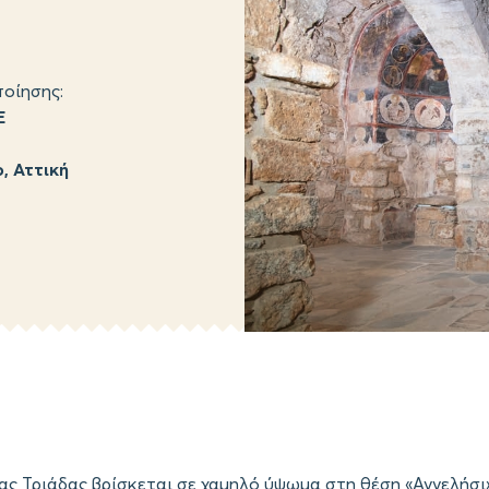
οίησης:
Ε
, Αττική
ίας Τριάδας βρίσκεται σε χαμηλό ύψωμα στη θέση «Αγγελήσι