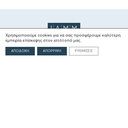
Χρησιμοποιούμε cookies για να σας προσφέρουμε καλύτερη
εμπειρία επίσκεψης στον ιστότοπό μας.
ΑΠΟΔΟΧΗ
ΑΠΟΡΡΙΨΗ
ΡΥΘΜΙΣΕΙΣ
ΤΟ ΙΔΡΥΜΑ
Ιδρυτές
Οι Άνθρωποι του Ιδρύματος
ΑΙΓΕΑΣ ΑΜΚΕ
ΤΟΜΕΙΣ ΔΡΑΣΗΣ
Πολιτισμός
Θρησκεία
Εκπαίδευση