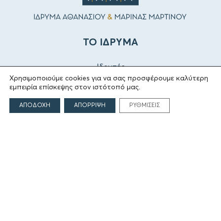
ΤΟ ΙΔΡΥΜΑ
Ιδρυτές
Οι Άνθρωποι του Ιδρύματος
Χρησιμοποιούμε cookies για να σας προσφέρουμε καλύτερη
εμπειρία επίσκεψης στον ιστότοπό μας.
ΑΙΓΕΑΣ ΑΜΚΕ
ΑΠΟΔΟΧΗ
ΑΠΟΡΡΙΨΗ
ΡΥΘΜΙΣΕΙΣ
ΤΟΜΕΙΣ ΔΡΑΣΗΣ
Πολιτισμός
Θρησκεία
Εκπαίδευση
Υγεία
Αθλητισμός
Κοινωνία
Εκδόσεις