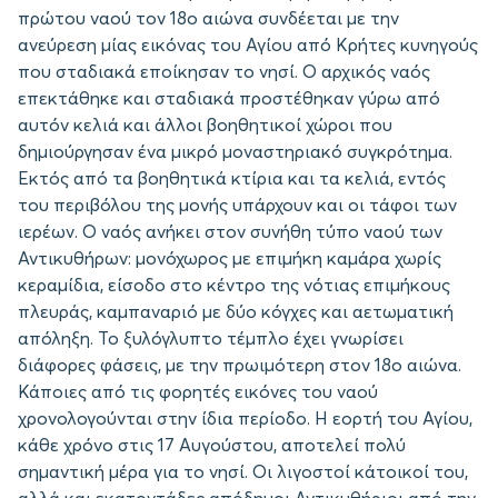
πρώτου ναού τον 18ο αιώνα συνδέεται με την
ανεύρεση μίας εικόνας του Αγίου από Κρήτες κυνηγούς
που σταδιακά εποίκησαν το νησί. Ο αρχικός ναός
επεκτάθηκε και σταδιακά προστέθηκαν γύρω από
αυτόν κελιά και άλλοι βοηθητικοί χώροι που
δημιούργησαν ένα μικρό μοναστηριακό συγκρότημα.
Εκτός από τα βοηθητικά κτίρια και τα κελιά, εντός
του περιβόλου της μονής υπάρχουν και οι τάφοι των
ιερέων. Ο ναός ανήκει στον συνήθη τύπο ναού των
Αντικυθήρων: μονόχωρος με επιμήκη καμάρα χωρίς
κεραμίδια, είσοδο στο κέντρο της νότιας επιμήκους
πλευράς, καμπαναριό με δύο κόγχες και αετωματική
απόληξη. Το ξυλόγλυπτο τέμπλο έχει γνωρίσει
διάφορες φάσεις, με την πρωιμότερη στον 18ο αιώνα.
Κάποιες από τις φορητές εικόνες του ναού
χρονολογούνται στην ίδια περίοδο. Η εορτή του Αγίου,
κάθε χρόνο στις 17 Αυγούστου, αποτελεί πολύ
σημαντική μέρα για το νησί. Οι λιγοστοί κάτοικοί του,