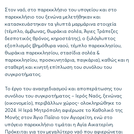
Στον ναό, στο παρεκκλήσιο του υπογείου και στο
παρεκκλήσιο του ξενώνα μελετήθηκαν και
κατασκευάστηκαν τα γλυπτά μαρμάρινα στοιχεία
(τέμπλο, άμβωνας, θωράκια σολέα, Άγιες Τράπεζες
δεσποτικός θρόνος, κηροστάτης), ο ξυλόγλυπτος
εξοπλισμός (βημόθυρα ναού, τέμπλο παρεκκλησίου,
θωράκια παρεκκλησίου, στασίδια σολέα &
παρεκκλησίου, προσκυνητάρια, παγκάρια), καθώς και η
σταθερή και κινητή επίπλωση του συνόλου του
συγκροτήματος.
Το έργο του ανασχεδιασμού και αποπεράτωσης του
συνόλου του συγκροτήματος – Ιερός Ναός, ξενώνας
(οικονομείο), περιβάλλων χώρος- ολοκληρώθηκε το
2024. Η Ιερά Μητρόπολη αφιέρωσε το Καθολικό της
Μονής στον Άγιο Παΐσιο τον Αγιορείτη, ενώ στο
υπόγειο παρεκκλήσιο τιμάται η Αγία Αικατερίνη.
Πρόκειται για τον μεγαλύτερο ναό που αφιερώνεται