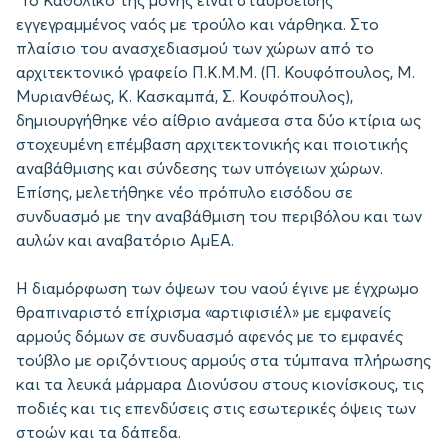
Το Καθολικό της μονής είναι σταυροειδής
εγγεγραμμένος ναός με τρούλο και νάρθηκα. Στο
πλαίσιο του ανασχεδιασμού των χώρων από το
αρχιτεκτονικό γραφείο Π.Κ.Μ.Μ. (Π. Κουφόπουλος, Μ.
Μυριανθέως, Κ. Κασκαμπά, Σ. Κουφόπουλος),
δημιουργήθηκε νέο αίθριο ανάμεσα στα δύο κτίρια ως
στοχευμένη επέμβαση αρχιτεκτονικής και ποιοτικής
αναβάθμισης και σύνδεσης των υπόγειων χώρων.
Επίσης, μελετήθηκε νέο πρόπυλο εισόδου σε
συνδυασμό με την αναβάθμιση του περιβόλου και των
αυλών και αναβατόριο ΑμΕΑ.
Η διαμόρφωση των όψεων του ναού έγινε με έγχρωμο
θραπιναριστό επίχρισμα «αρτιφισιέλ» με εμφανείς
αρμούς δόμων σε συνδυασμό αφενός με το εμφανές
τούβλο με οριζόντιους αρμούς στα τύμπανα πλήρωσης
και τα λευκά μάρμαρα Διονύσου στους κιονίσκους, τις
ποδιές και τις επενδύσεις στις εσωτερικές όψεις των
στοών και τα δάπεδα.