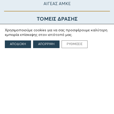
ΑΙΓΕΑΣ ΑΜΚΕ
ΤΟΜΕΙΣ ΔΡΑΣΗΣ
Χρησιμοποιούμε cookies για να σας προσφέρουμε καλύτερη
Πολιτισμός
εμπειρία επίσκεψης στον ιστότοπό μας.
Θρησκεία
Εκπαίδευση
ΑΠΟΔΟΧΗ
ΑΠΟΡΡΙΨΗ
ΡΥΘΜΙΣΕΙΣ
Υγεία
Αθλητισμός
Κοινωνία
Εκδόσεις
ΕΠΙΚΟΙΝΩΝΙΑ
Γρηγορίου Λαμπράκη 69
166 75, Γλυφάδα
E:
info@iamm.gr