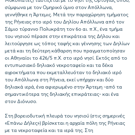
Μυκονιάτες) ταυτίζεται με το νησί της Ορτυγίας όπου,
σύμφωνα με τον Ομηρικό ύμνο στον Απόλλωνα,
γεννήθηκε η Άρτεμις. Μετά την παραχώρηση τμήματος
της Ρήνειας στο ιερό του Δηλίου Απόλλωνα από τον
Σάμιο τύραννο Πολυκράτη τον 6ο αι. π.Χ., ένα τμήμα
του νησιού πέρασε στην επικράτεια της Δήλου και
λειτούργησε ως τόπος ταφής και γέννησης των Δηλίων
μετά και τη δεύτερη κάθαρση που πραγματοποίησαν
οι Αθηναίοι το 426/5 π.Χ. στο ιερό νησί. Εκτός από το
εντυπωσιακό δηλιακό νεκροταφείο και τα δέκα
αγροκτήματα που εκμεταλλευόταν το δηλιακό ιερό
του Απόλλωνα στη Ρήνεια, εκεί υπήρχαν και δύο
δηλιακά ιερά, ένα αφιερωμένο στην Άρτεμη -από τα
σημαντικότερα της δηλιακής επικράτειας- και ένα
στον Διόνυσο.
Στη βορειοδυτική πλευρά του νησιού (στις σημερινές
«Επάνω Δήλες») βρίσκεται η αρχαία πόλη της Ρήνειας
με τα νεκροταφεία και τα ιερά της. Στη