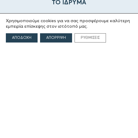
ΤΟ ΙΔΡΥΜΑ
Ιδρυτές
Χρησιμοποιούμε cookies για να σας προσφέρουμε καλύτερη
Οι Άνθρωποι του Ιδρύματος
εμπειρία επίσκεψης στον ιστότοπό μας.
ΑΙΓΕΑΣ ΑΜΚΕ
ΑΠΟΔΟΧΗ
ΑΠΟΡΡΙΨΗ
ΡΥΘΜΙΣΕΙΣ
ΤΟΜΕΙΣ ΔΡΑΣΗΣ
Πολιτισμός
Θρησκεία
Εκπαίδευση
Υγεία
Αθλητισμός
Κοινωνία
Εκδόσεις
ΕΠΙΚΟΙΝΩΝΙΑ