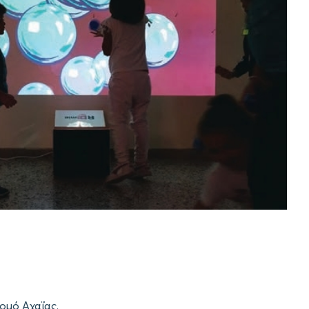
ομό Αχαΐας.