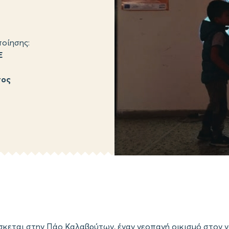
οίησης:
Ε
σος
ίσκεται στην Πάο Καλαβρύτων, έναν νεοπαγή οικισμό στον ν