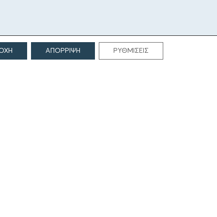
ΟΧΗ
ΑΠΟΡΡΙΨΗ
ΡΥΘΜΙΣΕΙΣ
ΕΠΙΚΟΙΝΩΝΙΑ
Γρηγορίου Λαμπράκη 69
166 75, Γλυφάδα
E:
info@iamm.gr