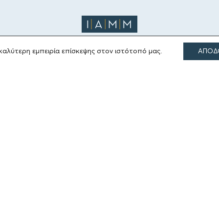
καλύτερη εμπειρία επίσκεψης στον ιστότοπό μας.
ΑΠΟΔ
ΤΟΜΕΙΣ ΔΡΑΣΗΣ
Πολιτισμός
Θρησκεία
Εκπαίδευση
Υγεία
Αθλητισμός
Κοινωνία
Εκδόσεις