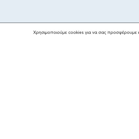
Χρησιμοποιούμε cookies για να σας προσφέρουμε 
ΤΟ ΙΔΡΥΜΑ
Ιδρυτές
Οι Άνθρωποι του Ιδρύματος
ΑΙΓΕΑΣ ΑΜΚΕ