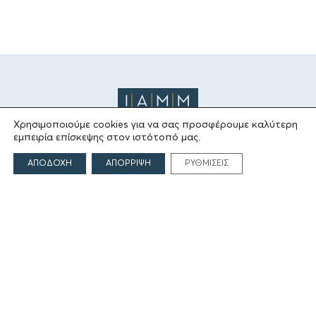
Χρησιμοποιούμε cookies για να σας προσφέρουμε καλύτερη
εμπειρία επίσκεψης στον ιστότοπό μας.
ΤΟ ΙΔΡΥΜΑ
ΑΠΟΔΟΧΗ
ΑΠΟΡΡΙΨΗ
ΡΥΘΜΙΣΕΙΣ
Ιδρυτές
Οι Άνθρωποι του Ιδρύματος
ΑΙΓΕΑΣ ΑΜΚΕ
ΤΟΜΕΙΣ ΔΡΑΣΗΣ
Πολιτισμός