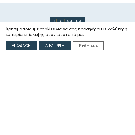
Χρησιμοποιούμε cookies για να σας προσφέρουμε καλύτερη
εμπειρία επίσκεψης στον ιστότοπό μας.
ΑΠΟΔΟΧΗ
ΑΠΟΡΡΙΨΗ
ΡΥΘΜΙΣΕΙΣ
ΤΟ ΙΔΡΥΜΑ
Ιδρυτές
Οι Άνθρωποι του Ιδρύματος
ΑΙΓΕΑΣ ΑΜΚΕ
ΤΟΜΕΙΣ ΔΡΑΣΗΣ
Πολιτισμός
Θρησκεία
Εκπαίδευση
Υγεία