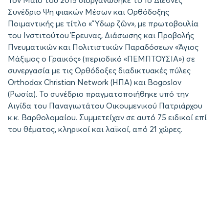
Τον Μάιο του 2015 διοργανώθηκε το 1ο Διεθνές
Συνέδριο Ψη φιακών Μέσων και Ορθόδοξης
Ποιμαντικής με τίτλο «Ὕδωρ ζῶν», με πρωτοβουλία
του Ινστιτούτου Έρευνας, Διάσωσης και Προβολής
Πνευματικών και Πολιτιστικών Παραδόσεων «Άγιος
Μάξιμος ο Γραικός» (περιοδικό «ΠΕΜΠΤΟΥΣΙΑ») σε
συνεργασία με τις Ορθόδοξες διαδικτυακές πύλες
Orthodox Christian Network (ΗΠΑ) και Bogoslov
(Ρωσία). Το συνέδριο πραγματοποιήθηκε υπό την
Αιγίδα του Παναγιωτάτου Οικουμενικού Πατριάρχου
κ.κ. Βαρθολομαίου. Συμμετείχαν σε αυτό 75 ειδικοί επί
του θέματος, κληρικοί και λαϊκοί, από 21 χώρες.