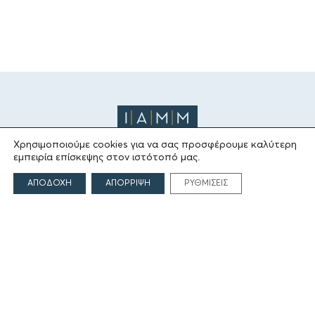
Χρησιμοποιούμε cookies για να σας προσφέρουμε καλύτερη
εμπειρία επίσκεψης στον ιστότοπό μας.
ΤΟ ΙΔΡΥΜΑ
ΑΠΟΔΟΧΗ
ΑΠΟΡΡΙΨΗ
ΡΥΘΜΙΣΕΙΣ
Ιδρυτές
Οι Άνθρωποι του Ιδρύματος
ΑΙΓΕΑΣ ΑΜΚΕ
ΤΟΜΕΙΣ ΔΡΑΣΗΣ